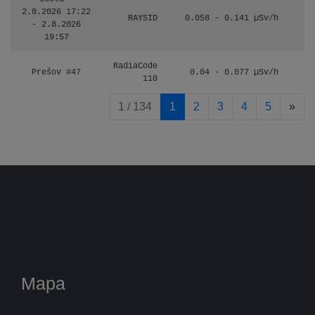
2.8.2026 17:22
RAYSID
0.058 - 0.141 µSv/h
- 2.8.2026
19:57
RadiaCode
Prešov #47
0.04 - 0.077 µSv/h
110
pag
1 / 134
1
2
3
4
5
»
Mapa