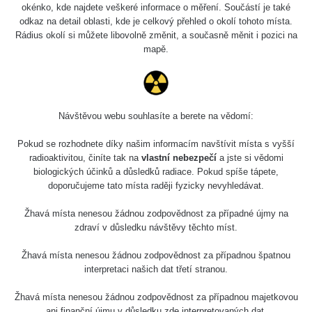
Holíčsky zámok
0.022 - 0.092 µSv/h
okénko, kde najdete veškeré informace o měření. Součástí je také
110
odkaz na detail oblasti, kde je celkový přehled o okolí tohoto místa.
Rádius okolí si můžete libovolně změnit, a současně měnit i pozici na
RadiaCode
Lednice
0.038 - 0.129 µSv/h
mapě.
110
RadiaCode
Valtice
0.054 - 0.142 µSv/h
110
Návštěvou webu souhlasíte a berete na vědomí:
Cesta -
5.8.2026 21:43
RAYSID
0.044 - 0.225 µSv/h
Pokud se rozhodnete díky našim informacím navštívit místa s vyšší
- 6.8.2026
19:30
radioaktivitou, činíte tak na
vlastní nebezpečí
a jste si vědomi
biologických účinků a důsledků radiace. Pokud spíše tápete,
doporučujeme tato místa raději fyzicky nevyhledávat.
Halda Uni-
RadiaCode
0.051 - 256.86 µSv/h
Stone Jáchymov
103
Žhavá místa nenesou žádnou zodpovědnost za případné újmy na
Bývalý důl
zdraví v důsledku návštěvy těchto míst.
RadiaCode
Barbora -
0.043 - 0.26 µSv/h
103
Jáchymov
Žhavá místa nenesou žádnou zodpovědnost za případnou špatnou
interpretaci našich dat třetí stranou.
Bývalý důl
RadiaCode
Barbora -
0 - 0 µSv/h
Žhavá místa nenesou žádnou zodpovědnost za případnou majetkovou
103
Jáchymov
ani finanční újmu v důsledku zde interpretovaných dat.