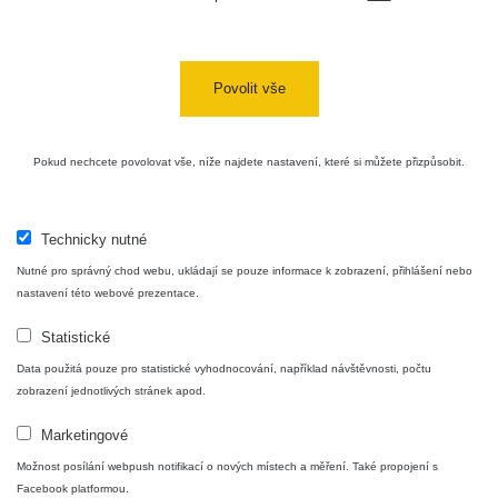
USA Roadtrip;
RadiaCode
Denver - Las
0 - 204.56 µSv/h
10
110
Vegas
Povolit vše
Ámonova lúka -
RadiaCode
Plavecký
0.024 - 0.097 µSv/h
110
Pokud nechcete povolovat vše, níže najdete nastavení, které si můžete přizpůsobit.
Mikuláš
Plavecký
RadiaCode
Mikuláš Walk:
0.035 - 0.053 µSv/h
110
Technicky nutné
1
Nutné pro správný chod webu, ukládají se pouze informace k zobrazení, přihlášení nebo
RadiaCode
nastavení této webové prezentace.
Prešov #48
0.054 - 0.453 µSv/h
110
Statistické
Košice #04 -
RadiaCode
Data použitá pouze pro statistické vyhodnocování, například návštěvnosti, počtu
múzeum
0.017 - 9.86 µSv/h
110
zobrazení jednotlivých stránek apod.
minerálov
Marketingové
Cesta -
4.8.2026 16:15
Možnost posílání webpush notifikací o nových místech a měření. Také propojení s
RAYSID
0.042 - 0.172 µSv/h
×
🛣️ NAMĚŘENÁ TRASA
- 4.8.2026
Facebook platformou.