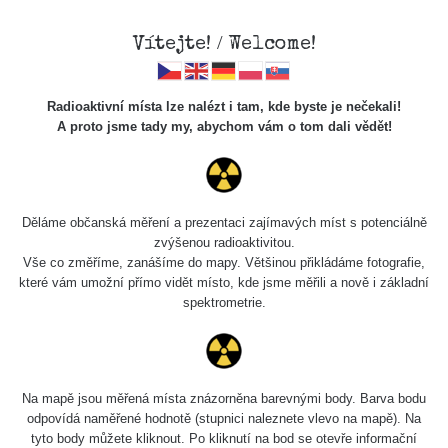
Vítejte! / Welcome!
Radioaktivní místa lze nalézt i tam, kde byste je nečekali!
A proto jsme tady my, abychom vám o tom dali vědět!
Cesty
Děláme občanská měření a prezentaci zajímavých míst s potenciálně
zvýšenou radioaktivitou.
Vyhledat
Vše co změříme, zanášíme do mapy. Většinou přikládáme fotografie,
které vám umožní přímo vidět místo, kde jsme měřili a nově i základní
spektrometrie.
pag
1 / 134
1
2
3
4
5
»
Název
Zařízení
Rozmezí hodnot
Na mapě jsou měřená místa znázorněna barevnými body. Barva bodu
odpovídá naměřené hodnotě (stupnici naleznete vlevo na mapě). Na
tyto body můžete kliknout. Po kliknutí na bod se otevře informační
RadiaCode