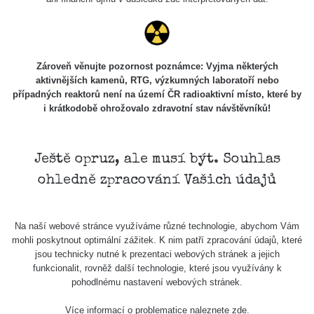
Skalica walk:
RadiaCode
0.03 - 0.43 µSv/h
1
110
Cesta -
Zároveň věnujte pozornost poznámce: Vyjma některých
17.7.2026
aktivnějších kamenů, RTG, výzkumných laboratoří nebo
05:39 -
RAYSID
0.06 - 1.805 µSv/h
případných reaktorů není na území ČR radioaktivní místo, které by
17.7.2026
i krátkodobě ohrožovalo zdravotní stav návštěvníků!
06:10
Cesta -
20.7.2026
Ještě opruz, ale musí být. Souhlas
10:30 -
CzechRad
0.036 - 0.539 µSv/h
ohledně zpracování Vašich údajů
20.7.2026
12:28
Cesta -
Na naší webové stránce využíváme různé technologie, abychom Vám
4.8.2026 17:52
RAYSID
0.062 - 0.16 µSv/h
mohli poskytnout optimální zážitek. K nim patří zpracování údajů, které
- 5.8.2026
jsou technicky nutné k prezentaci webových stránek a jejich
09:54
funkcionalit, rovněž další technologie, které jsou využívány k
pohodlnému nastavení webových stránek.
USA Roadtrip;
RadiaCode
Denver - Las
0 - 204.56 µSv/h
10
110
Více informací o problematice naleznete
zde
.
Vegas