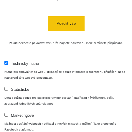
důl
RadiaCode
0.043 - 0.26 µSv/h
412
Barbora -
103
Jáchymov
Povolit vše
Bývalý
důl
RadiaCode
0 - 0 µSv/h
0
Barbora -
103
Jáchymov
Pokud nechcete povolovat vše, níže najdete nastavení, které si můžete přizpůsobit.
Skalica
RadiaCode
0.03 - 0.43 µSv/h
857
walk: 1
110
Technicky nutné
Cesta -
Nutné pro správný chod webu, ukládají se pouze informace k zobrazení, přihlášení nebo
17.7.2026
nastavení této webové prezentace.
05:39 -
RAYSID
0.06 - 1.805 µSv/h
1876
17.7.2026
Statistické
06:10
Data použitá pouze pro statistické vyhodnocování, například návštěvnosti, počtu
Cesta -
zobrazení jednotlivých stránek apod.
20.7.2026
10:30 -
CzechRad
0.036 - 0.539 µSv/h
1382
Marketingové
20.7.2026
12:28
Možnost posílání webpush notifikací o nových místech a měření. Také propojení s
Facebook platformou.