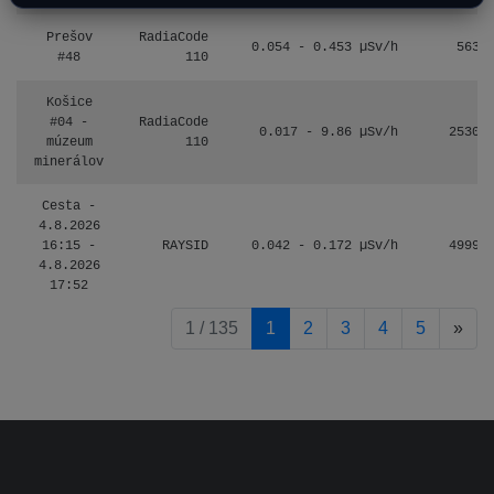
Prešov
RadiaCode
0.054 - 0.453 µSv/h
563
#48
110
Košice
#04 -
RadiaCode
0.017 - 9.86 µSv/h
2530
múzeum
110
minerálov
Cesta -
4.8.2026
16:15 -
RAYSID
0.042 - 0.172 µSv/h
4999
4.8.2026
17:52
pag
1 / 135
1
2
3
4
5
»