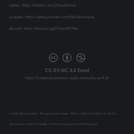
twitter:
https://twitter.com/ZhavaMista/
youtube:
https://www.youtube.com/@zhavamista
discord:
https://discord.gg/EKavNtPR4x
CC BY-NC 4.0 Deed
https://creativecommons.org/licenses/by-nc/4.0/
© 2026 Žhavá místa - Tile generated maps: 3349 z 3349 (9.8.2026 15:30:01)
Zpracování osobních údajů
| Technical support by
Red Peppers
Mám se bát?