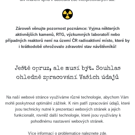
23.7.2026
20:08
Holíčsky
RadiaCode
0.022 - 0.092 µSv/h
464
zámok
110
Zároveň věnujte pozornost poznámce: Vyjma některých
aktivnějších kamenů, RTG, výzkumných laboratoří nebo
RadiaCode
případných reaktorů není na území ČR radioaktivní místo, které by
Lednice
0.038 - 0.129 µSv/h
1385
110
i krátkodobě ohrožovalo zdravotní stav návštěvníků!
RadiaCode
Valtice
0.054 - 0.142 µSv/h
757
110
Ještě opruz, ale musí být. Souhlas
Cesta -
ohledně zpracování Vašich údajů
5.8.2026
21:43 -
RAYSID
0.044 - 0.225 µSv/h
2274
6.8.2026
19:30
Na naší webové stránce využíváme různé technologie, abychom Vám
mohli poskytnout optimální zážitek. K nim patří zpracování údajů, které
Halda
jsou technicky nutné k prezentaci webových stránek a jejich
RadiaCode
Uni-Stone
0.051 - 256.86 µSv/h
771
funkcionalit, rovněž další technologie, které jsou využívány k
103
Jáchymov
pohodlnému nastavení webových stránek.
Bývalý
Více informací o problematice naleznete
zde
.