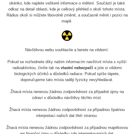
0.036 - 0.142 µSv/h
1024
okénko, kde najdete veškeré informace o měření. Součástí je také
#49
110
odkaz na detail oblasti, kde je celkový přehled o okolí tohoto místa.
Rádius okolí si můžete libovolně změnit, a současně měnit i pozici na
2026 08
RadiaCode
0.04 - 0.153 µSv/h
5128
mapě.
02
103
2026 08
RadiaCode
0.059 - 0.133 µSv/h
165
01
103
Návštěvou webu souhlasíte a berete na vědomí:
2026 07
RadiaCode
0.007 - 0.13 µSv/h
4879
31
103
Pokud se rozhodnete díky našim informacím navštívit místa s vyšší
radioaktivitou, činíte tak na
vlastní nebezpečí
a jste si vědomi
RadiaCode
Slovinsko
0.011 - 0.215 µSv/h
30818
biologických účinků a důsledků radiace. Pokud spíše tápete,
102
doporučujeme tato místa raději fyzicky nevyhledávat.
Cesta -
Žhavá místa nenesou žádnou zodpovědnost za případné újmy na
7.8.2026
zdraví v důsledku návštěvy těchto míst.
19:18 -
RAYSID
0.054 - 0.346 µSv/h
4283
7.8.2026
21:07
Žhavá místa nenesou žádnou zodpovědnost za případnou špatnou
interpretaci našich dat třetí stranou.
Cesta -
23.7.2026
Žhavá místa nenesou žádnou zodpovědnost za případnou majetkovou
19:32 -
RAYSID
0.062 - 0.18 µSv/h
2127
ani finanční újmu v důsledku zde interpretovaných dat.