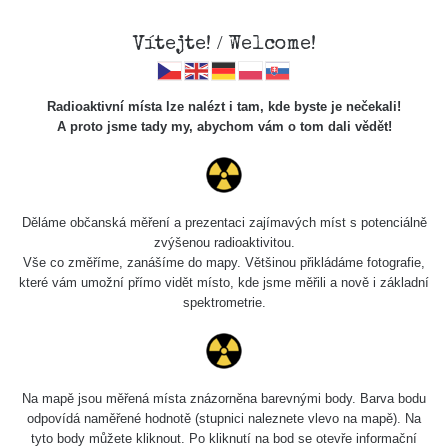
Vítejte! / Welcome!
Radioaktivní místa lze nalézt i tam, kde byste je nečekali!
A proto jsme tady my, abychom vám o tom dali vědět!
Cesty
Děláme občanská měření a prezentaci zajímavých míst s potenciálně
zvýšenou radioaktivitou.
Vyhledat
Vše co změříme, zanášíme do mapy. Většinou přikládáme fotografie,
které vám umožní přímo vidět místo, kde jsme měřili a nově i základní
spektrometrie.
pag
1 / 135
1
2
3
4
5
»
Název
Zařízení
Rozmezí hodnot
Bodů
Na mapě jsou měřená místa znázorněna barevnými body. Barva bodu
odpovídá naměřené hodnotě (stupnici naleznete vlevo na mapě). Na
tyto body můžete kliknout. Po kliknutí na bod se otevře informační
Prešov
RadiaCode