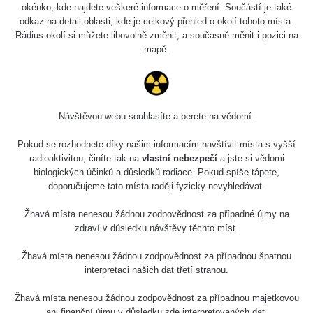
5.8.2026 21:43
okénko, kde najdete veškeré informace o měření. Součástí je také
RAYSID
0.054 - 0.225 µSv/h
1
- 5.8.2026
odkaz na detail oblasti, kde je celkový přehled o okolí tohoto místa.
22:13
Rádius okolí si můžete libovolně změnit, a současně měnit i pozici na
mapě.
Skalica walk:
RadiaCode
0.03 - 0.43 µSv/h
1
110
Cesta -
17.7.2026
Návštěvou webu souhlasíte a berete na vědomí:
05:39 -
RAYSID
0.06 - 1.805 µSv/h
1
17.7.2026
Pokud se rozhodnete díky našim informacím navštívit místa s vyšší
06:10
radioaktivitou, činíte tak na
vlastní nebezpečí
a jste si vědomi
biologických účinků a důsledků radiace. Pokud spíše tápete,
Cesta -
doporučujeme tato místa raději fyzicky nevyhledávat.
20.7.2026
10:30 -
CzechRad
0.036 - 0.539 µSv/h
1
Žhavá místa nenesou žádnou zodpovědnost za případné újmy na
20.7.2026
zdraví v důsledku návštěvy těchto míst.
12:28
Žhavá místa nenesou žádnou zodpovědnost za případnou špatnou
Cesta -
interpretaci našich dat třetí stranou.
4.8.2026 17:52
RAYSID
0.062 - 0.16 µSv/h
2
- 5.8.2026
09:54
Žhavá místa nenesou žádnou zodpovědnost za případnou majetkovou
ani finanční újmu v důsledku zde interpretovaných dat.