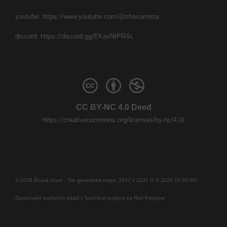
youtube:
https://www.youtube.com/@zhavamista
discord:
https://discord.gg/EKavNtPR4x
CC BY-NC 4.0 Deed
https://creativecommons.org/licenses/by-nc/4.0/
© 2026 Žhavá místa - Tile generated maps: 3337 z 3337 (5.8.2026 22:30:05)
Zpracování osobních údajů
| Technical support by
Red Peppers
Mám se bát?