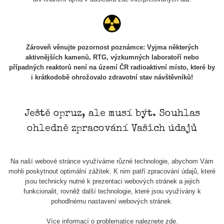
USA Roadtrip;
RadiaCode
Denver - Las
0 - 204.56 µSv/h
108
110
Vegas
USA Roadtrip;
Zároveň věnujte pozornost poznámce: Vyjma některých
RadiaCode
Denver - Las
0 - 204.56 µSv/h
108
aktivnějších kamenů, RTG, výzkumných laboratoří nebo
110
Vegas
případných reaktorů není na území ČR radioaktivní místo, které by
i krátkodobě ohrožovalo zdravotní stav návštěvníků!
Ámonova lúka -
RadiaCode
Plavecký
0.024 - 0.097 µSv/h
2
110
Mikuláš
Ještě opruz, ale musí být. Souhlas
Plavecký
RadiaCode
ohledně zpracování Vašich údajů
Mikuláš Walk:
0.035 - 0.053 µSv/h
110
1
RadiaCode
Na naší webové stránce využíváme různé technologie, abychom Vám
Prešov #48
0.054 - 0.453 µSv/h
110
mohli poskytnout optimální zážitek. K nim patří zpracování údajů, které
jsou technicky nutné k prezentaci webových stránek a jejich
Košice #04 -
funkcionalit, rovněž další technologie, které jsou využívány k
RadiaCode
múzeum
0.017 - 9.86 µSv/h
2
pohodlnému nastavení webových stránek.
110
minerálov
Více informací o problematice naleznete
zde
.