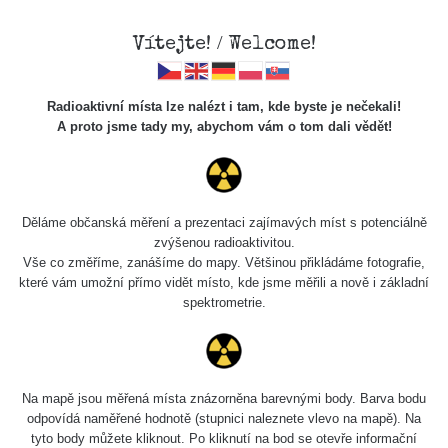
Vítejte! / Welcome!
Radioaktivní místa lze nalézt i tam, kde byste je nečekali!
A proto jsme tady my, abychom vám o tom dali vědět!
Cesty
Děláme občanská měření a prezentaci zajímavých míst s potenciálně
zvýšenou radioaktivitou.
Vyhledat
Vše co změříme, zanášíme do mapy. Většinou přikládáme fotografie,
které vám umožní přímo vidět místo, kde jsme měřili a nově i základní
spektrometrie.
pag
1 / 134
1
2
3
4
5
»
Název
Zařízení
Rozmezí hodnot
B
Na mapě jsou měřená místa znázorněna barevnými body. Barva bodu
odpovídá naměřené hodnotě (stupnici naleznete vlevo na mapě). Na
tyto body můžete kliknout. Po kliknutí na bod se otevře informační
Cesta -