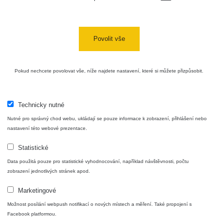
Cesta -
4.8.2026 16:15
RAYSID
0.042 - 0.172 µSv/h
4
- 4.8.2026
17:52
Povolit vše
Cesta -
2.8.2026 19:57
RAYSID
0.037 - 0.184 µSv/h
4
- 3.8.2026
Pokud nechcete povolovat vše, níže najdete nastavení, které si můžete přizpůsobit.
01:13
Technicky nutné
Žilina - walk
CzechRad
0.036 - 0.323 µSv/h
1
Nutné pro správný chod webu, ukládají se pouze informace k zobrazení, přihlášení nebo
nastavení této webové prezentace.
Statistické
Janosikove
CzechRad
0.036 - 0.323 µSv/h
1
diery - walk
Data použitá pouze pro statistické vyhodnocování, například návštěvnosti, počtu
zobrazení jednotlivých stránek apod.
RadiaCode
Marketingové
France
0.039 - 0.094 µSv/h
110
Možnost posílání webpush notifikací o nových místech a měření. Také propojení s
Facebook platformou.
RadiaCode