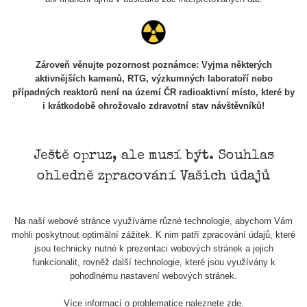
Holíčsky
RadiaCode
0.022 - 0.092 µSv/h
464
zámok
110
RadiaCode
Lednice
0.038 - 0.129 µSv/h
1385
110
Zároveň věnujte pozornost poznámce: Vyjma některých
aktivnějších kamenů, RTG, výzkumných laboratoří nebo
RadiaCode
případných reaktorů není na území ČR radioaktivní místo, které by
Valtice
0.054 - 0.142 µSv/h
757
110
i krátkodobě ohrožovalo zdravotní stav návštěvníků!
Cesta -
5.8.2026
21:43 -
RAYSID
0.044 - 0.225 µSv/h
2274
Ještě opruz, ale musí být. Souhlas
6.8.2026
ohledně zpracování Vašich údajů
19:30
Halda
RadiaCode
Uni-Stone
0.051 - 256.86 µSv/h
771
Na naší webové stránce využíváme různé technologie, abychom Vám
103
Jáchymov
mohli poskytnout optimální zážitek. K nim patří zpracování údajů, které
jsou technicky nutné k prezentaci webových stránek a jejich
Bývalý
funkcionalit, rovněž další technologie, které jsou využívány k
důl
RadiaCode
pohodlnému nastavení webových stránek.
0.043 - 0.26 µSv/h
412
Barbora -
103
Jáchymov
Více informací o problematice naleznete
zde
.