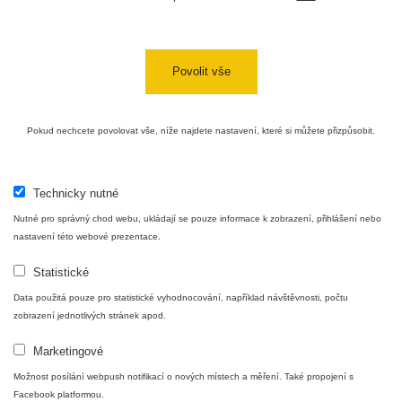
Bývalý
důl
RadiaCode
0 - 0 µSv/h
0
Barbora -
103
Jáchymov
Povolit vše
Skalica
RadiaCode
0.03 - 0.43 µSv/h
857
walk: 1
110
Pokud nechcete povolovat vše, níže najdete nastavení, které si můžete přizpůsobit.
Cesta -
17.7.2026
05:39 -
RAYSID
0.06 - 1.805 µSv/h
1876
Technicky nutné
17.7.2026
Nutné pro správný chod webu, ukládají se pouze informace k zobrazení, přihlášení nebo
06:10
nastavení této webové prezentace.
Cesta -
Statistické
20.7.2026
10:30 -
CzechRad
0.036 - 0.539 µSv/h
1382
Data použitá pouze pro statistické vyhodnocování, například návštěvnosti, počtu
20.7.2026
zobrazení jednotlivých stránek apod.
12:28
Marketingové
Cesta -
4.8.2026
Možnost posílání webpush notifikací o nových místech a měření. Také propojení s
17:52 -
RAYSID
0.062 - 0.16 µSv/h
2034
Facebook platformou.