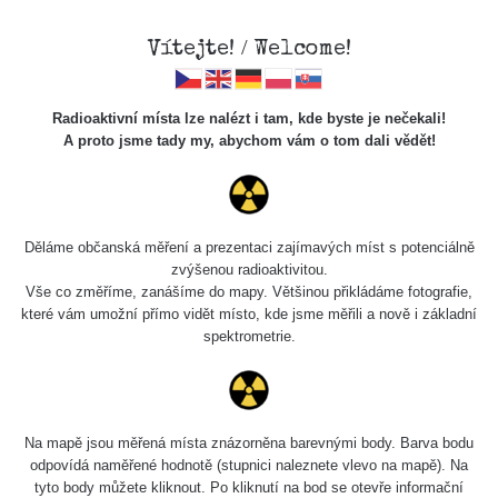
Vítejte! / Welcome!
Radioaktivní místa lze nalézt i tam, kde byste je nečekali!
A proto jsme tady my, abychom vám o tom dali vědět!
Cesty
Děláme občanská měření a prezentaci zajímavých míst s potenciálně
zvýšenou radioaktivitou.
Vyhledat
Vše co změříme, zanášíme do mapy. Většinou přikládáme fotografie,
které vám umožní přímo vidět místo, kde jsme měřili a nově i základní
spektrometrie.
pag
1 / 135
1
2
3
4
5
»
Název
Zařízení
Rozmezí hodnot
Bodů
Na mapě jsou měřená místa znázorněna barevnými body. Barva bodu
odpovídá naměřené hodnotě (stupnici naleznete vlevo na mapě). Na
tyto body můžete kliknout. Po kliknutí na bod se otevře informační
2026 08
RadiaCode