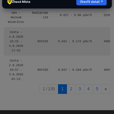
Žhavá Místa
Otevřít detail ↗
Košice
#04 -
RadiaCode
0.017 - 9.86 µSv/h
2530
múzeum
110
minerálov
Cesta -
4.8.2026
16:15 -
RAYSID
0.042 - 0.172 µSv/h
4999
4.8.2026
17:52
Cesta -
2.8.2026
19:57 -
RAYSID
0.037 - 0.184 µSv/h
4097
3.8.2026
01:13
pag
1 / 135
1
2
3
4
5
»