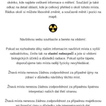
0.04 - 0.153 µSv/h
5128
okénko, kde najdete veškeré informace o měření. Součástí je také
02
103
odkaz na detail oblasti, kde je celkový přehled o okolí tohoto místa.
Rádius okolí si můžete libovolně změnit, a současně měnit i pozici na
2026 08
RadiaCode
0.059 - 0.133 µSv/h
165
mapě.
01
103
2026 07
RadiaCode
0.007 - 0.13 µSv/h
4879
31
103
Návštěvou webu souhlasíte a berete na vědomí:
RadiaCode
Slovinsko
0.011 - 0.215 µSv/h
30818
102
Pokud se rozhodnete díky našim informacím navštívit místa s vyšší
radioaktivitou, činíte tak na
vlastní nebezpečí
a jste si vědomi
Cesta -
biologických účinků a důsledků radiace. Pokud spíše tápete,
7.8.2026
doporučujeme tato místa raději fyzicky nevyhledávat.
19:18 -
RAYSID
0.054 - 0.346 µSv/h
4283
7.8.2026
21:07
Žhavá místa nenesou žádnou zodpovědnost za případné újmy na
zdraví v důsledku návštěvy těchto míst.
Cesta -
23.7.2026
Žhavá místa nenesou žádnou zodpovědnost za případnou špatnou
19:32 -
RAYSID
0.062 - 0.18 µSv/h
2127
interpretaci našich dat třetí stranou.
23.7.2026
20:08
Žhavá místa nenesou žádnou zodpovědnost za případnou majetkovou
ani finanční újmu v důsledku zde interpretovaných dat.