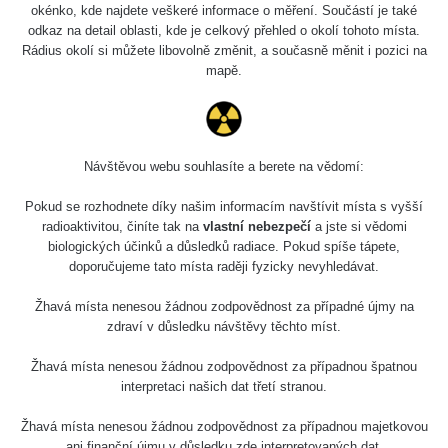
Holíčsky zámok
0.022 - 0.092 µSv/h
okénko, kde najdete veškeré informace o měření. Součástí je také
110
odkaz na detail oblasti, kde je celkový přehled o okolí tohoto místa.
Rádius okolí si můžete libovolně změnit, a současně měnit i pozici na
RadiaCode
Lednice
0.038 - 0.129 µSv/h
mapě.
110
RadiaCode
Valtice
0.054 - 0.142 µSv/h
110
Návštěvou webu souhlasíte a berete na vědomí:
Cesta -
5.8.2026 21:43
RAYSID
0.044 - 0.225 µSv/h
Pokud se rozhodnete díky našim informacím navštívit místa s vyšší
- 6.8.2026
19:30
radioaktivitou, činíte tak na
vlastní nebezpečí
a jste si vědomi
biologických účinků a důsledků radiace. Pokud spíše tápete,
doporučujeme tato místa raději fyzicky nevyhledávat.
Halda Uni-
RadiaCode
0.051 - 256.86 µSv/h
Stone Jáchymov
103
Žhavá místa nenesou žádnou zodpovědnost za případné újmy na
Bývalý důl
zdraví v důsledku návštěvy těchto míst.
RadiaCode
Barbora -
0.043 - 0.26 µSv/h
103
Jáchymov
Žhavá místa nenesou žádnou zodpovědnost za případnou špatnou
interpretaci našich dat třetí stranou.
Bývalý důl
RadiaCode
Barbora -
0 - 0 µSv/h
Žhavá místa nenesou žádnou zodpovědnost za případnou majetkovou
103
Jáchymov
ani finanční újmu v důsledku zde interpretovaných dat.