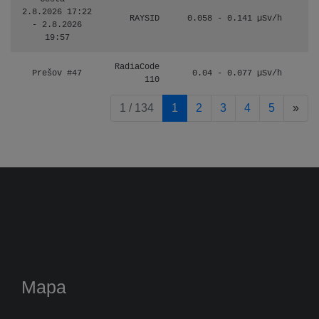
2.8.2026 17:22
RAYSID
0.058 - 0.141 µSv/h
- 2.8.2026
19:57
RadiaCode
Prešov #47
0.04 - 0.077 µSv/h
110
pag
1 / 134
1
2
3
4
5
»
Mapa