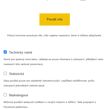
USA Roadtrip;
RadiaCode
Denver - Las
0 - 204.56 µSv/h
10
110
Vegas
Povolit vše
Ámonova lúka -
RadiaCode
Plavecký
0.024 - 0.097 µSv/h
110
Pokud nechcete povolovat vše, níže najdete nastavení, které si můžete přizpůsobit.
Mikuláš
Plavecký
RadiaCode
Mikuláš Walk:
0.035 - 0.053 µSv/h
110
Technicky nutné
1
Nutné pro správný chod webu, ukládají se pouze informace k zobrazení, přihlášení nebo
RadiaCode
nastavení této webové prezentace.
Prešov #48
0.054 - 0.453 µSv/h
110
Statistické
Košice #04 -
RadiaCode
Data použitá pouze pro statistické vyhodnocování, například návštěvnosti, počtu
múzeum
0.017 - 9.86 µSv/h
110
zobrazení jednotlivých stránek apod.
minerálov
Marketingové
Cesta -
4.8.2026 16:15
Možnost posílání webpush notifikací o nových místech a měření. Také propojení s
RAYSID
0.042 - 0.172 µSv/h
- 4.8.2026
Facebook platformou.