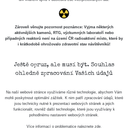
Skalica walk:
RadiaCode
0.03 - 0.43 µSv/h
1
110
Cesta -
Zároveň věnujte pozornost poznámce: Vyjma některých
17.7.2026
aktivnějších kamenů, RTG, výzkumných laboratoří nebo
05:39 -
RAYSID
0.06 - 1.805 µSv/h
případných reaktorů není na území ČR radioaktivní místo, které by
17.7.2026
i krátkodobě ohrožovalo zdravotní stav návštěvníků!
06:10
Cesta -
20.7.2026
Ještě opruz, ale musí být. Souhlas
10:30 -
CzechRad
0.036 - 0.539 µSv/h
ohledně zpracování Vašich údajů
20.7.2026
12:28
Cesta -
Na naší webové stránce využíváme různé technologie, abychom Vám
4.8.2026 17:52
RAYSID
0.062 - 0.16 µSv/h
mohli poskytnout optimální zážitek. K nim patří zpracování údajů, které
- 5.8.2026
jsou technicky nutné k prezentaci webových stránek a jejich
09:54
funkcionalit, rovněž další technologie, které jsou využívány k
pohodlnému nastavení webových stránek.
USA Roadtrip;
RadiaCode
Denver - Las
0 - 204.56 µSv/h
10
110
Více informací o problematice naleznete
zde
.
Vegas