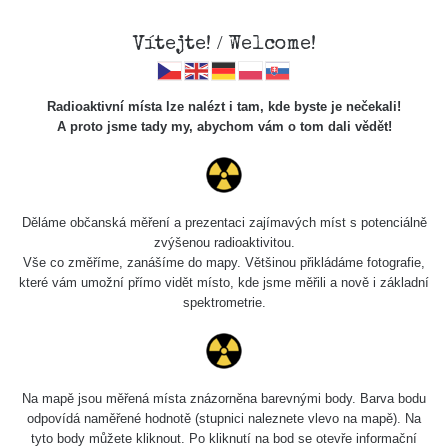
×
Sdílení
Vítejte! / Welcome!
Sociální sítě
Radioaktivní místa lze nalézt i tam, kde byste je nečekali!
Sdílet na FB
A proto jsme tady my, abychom vám o tom dali vědět!
Cesty
Kód pro vložení
Děláme občanská měření a prezentaci zajímavých míst s potenciálně
Zobrazit popis a název mapy
zvýšenou radioaktivitou.
Vyhledat
Vše co změříme, zanášíme do mapy. Většinou přikládáme fotografie,
které vám umožní přímo vidět místo, kde jsme měřili a nově i základní
spektrometrie.
pag
1 / 134
1
2
3
4
5
»
Název
Zařízení
Rozmezí hodnot
Na mapě jsou měřená místa znázorněna barevnými body. Barva bodu
Zkopírovat do schránky
odpovídá naměřené hodnotě (stupnici naleznete vlevo na mapě). Na
tyto body můžete kliknout. Po kliknutí na bod se otevře informační
RadiaCode