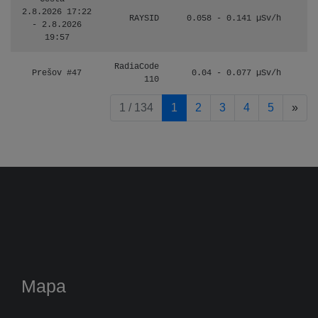
2.8.2026 17:22
RAYSID
0.058 - 0.141 µSv/h
- 2.8.2026
19:57
RadiaCode
Prešov #47
0.04 - 0.077 µSv/h
110
pag
1 / 134
1
2
3
4
5
»
Mapa