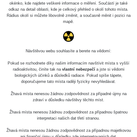
Holíčsky zámok
0.022 - 0.092 µSv/h
okénko, kde najdete veškeré informace o měření. Součástí je také
110
odkaz na detail oblasti, kde je celkový přehled o okolí tohoto místa.
Rádius okolí si můžete libovolně změnit, a současně měnit i pozici na
RadiaCode
Lednice
0.038 - 0.129 µSv/h
mapě.
110
RadiaCode
Valtice
0.054 - 0.142 µSv/h
110
Návštěvou webu souhlasíte a berete na vědomí:
Cesta -
5.8.2026 21:43
RAYSID
0.044 - 0.225 µSv/h
Pokud se rozhodnete díky našim informacím navštívit místa s vyšší
- 6.8.2026
19:30
radioaktivitou, činíte tak na
vlastní nebezpečí
a jste si vědomi
biologických účinků a důsledků radiace. Pokud spíše tápete,
doporučujeme tato místa raději fyzicky nevyhledávat.
Halda Uni-
RadiaCode
0.051 - 256.86 µSv/h
Stone Jáchymov
103
Žhavá místa nenesou žádnou zodpovědnost za případné újmy na
Bývalý důl
zdraví v důsledku návštěvy těchto míst.
RadiaCode
Barbora -
0.043 - 0.26 µSv/h
103
Jáchymov
Žhavá místa nenesou žádnou zodpovědnost za případnou špatnou
interpretaci našich dat třetí stranou.
Bývalý důl
RadiaCode
Barbora -
0 - 0 µSv/h
Žhavá místa nenesou žádnou zodpovědnost za případnou majetkovou
103
Jáchymov
ani finanční újmu v důsledku zde interpretovaných dat.