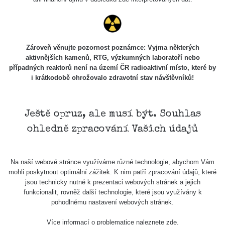
Skalica walk:
RadiaCode
0.03 - 0.43 µSv/h
1
110
Cesta -
Zároveň věnujte pozornost poznámce: Vyjma některých
17.7.2026
aktivnějších kamenů, RTG, výzkumných laboratoří nebo
05:39 -
RAYSID
0.06 - 1.805 µSv/h
případných reaktorů není na území ČR radioaktivní místo, které by
17.7.2026
i krátkodobě ohrožovalo zdravotní stav návštěvníků!
06:10
Cesta -
20.7.2026
Ještě opruz, ale musí být. Souhlas
10:30 -
CzechRad
0.036 - 0.539 µSv/h
ohledně zpracování Vašich údajů
20.7.2026
12:28
Cesta -
Na naší webové stránce využíváme různé technologie, abychom Vám
4.8.2026 17:52
RAYSID
0.062 - 0.16 µSv/h
mohli poskytnout optimální zážitek. K nim patří zpracování údajů, které
- 5.8.2026
jsou technicky nutné k prezentaci webových stránek a jejich
09:54
funkcionalit, rovněž další technologie, které jsou využívány k
pohodlnému nastavení webových stránek.
USA Roadtrip;
RadiaCode
Denver - Las
0 - 204.56 µSv/h
10
110
Více informací o problematice naleznete
zde
.
Vegas