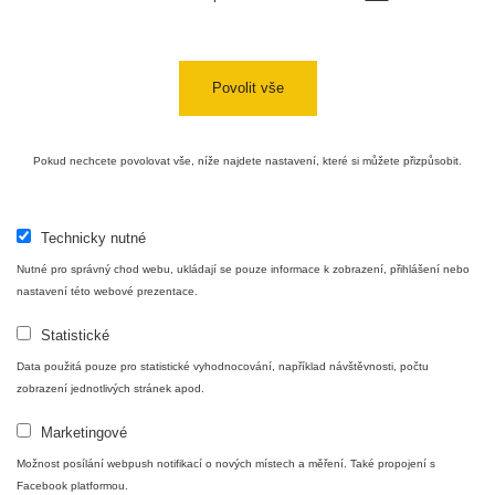
USA Roadtrip;
RadiaCode
Denver - Las
0 - 204.56 µSv/h
10
110
Vegas
Povolit vše
Ámonova lúka -
RadiaCode
Plavecký
0.024 - 0.097 µSv/h
110
Pokud nechcete povolovat vše, níže najdete nastavení, které si můžete přizpůsobit.
Mikuláš
Plavecký
RadiaCode
Mikuláš Walk:
0.035 - 0.053 µSv/h
110
Technicky nutné
1
Nutné pro správný chod webu, ukládají se pouze informace k zobrazení, přihlášení nebo
RadiaCode
nastavení této webové prezentace.
Prešov #48
0.054 - 0.453 µSv/h
110
Statistické
Košice #04 -
RadiaCode
Data použitá pouze pro statistické vyhodnocování, například návštěvnosti, počtu
múzeum
0.017 - 9.86 µSv/h
110
zobrazení jednotlivých stránek apod.
minerálov
Marketingové
Cesta -
4.8.2026 16:15
Možnost posílání webpush notifikací o nových místech a měření. Také propojení s
RAYSID
0.042 - 0.172 µSv/h
- 4.8.2026
Facebook platformou.