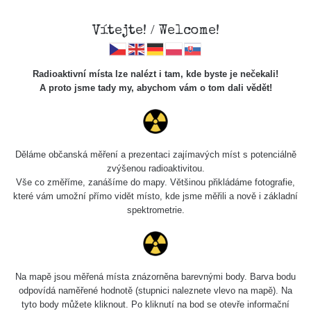
×
Sdílení
Vítejte! / Welcome!
Sociální sítě
Radioaktivní místa lze nalézt i tam, kde byste je nečekali!
Sdílet na FB
A proto jsme tady my, abychom vám o tom dali vědět!
Cesty
Kód pro vložení
Děláme občanská měření a prezentaci zajímavých míst s potenciálně
Zobrazit popis a název mapy
zvýšenou radioaktivitou.
Vyhledat
Vše co změříme, zanášíme do mapy. Většinou přikládáme fotografie,
které vám umožní přímo vidět místo, kde jsme měřili a nově i základní
spektrometrie.
pag
1 / 134
1
2
3
4
5
»
Název
Zařízení
Rozmezí hodnot
Na mapě jsou měřená místa znázorněna barevnými body. Barva bodu
Zkopírovat do schránky
odpovídá naměřené hodnotě (stupnici naleznete vlevo na mapě). Na
tyto body můžete kliknout. Po kliknutí na bod se otevře informační
RadiaCode