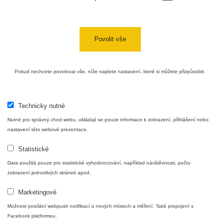
Zpět na přehled
Povolit vše
Pokud nechcete povolovat vše, níže najdete nastavení, které si můžete přizpůsobit.
Technicky nutné
Mapa
Nutné pro správný chod webu, ukládají se pouze informace k zobrazení, přihlášení nebo
nastavení této webové prezentace.
Statistické
Měření
Data použitá pouze pro statistické vyhodnocování, například návštěvnosti, počtu
zobrazení jednotlivých stránek apod.
Lidé
Marketingové
Možnost posílání webpush notifikací o nových místech a měření. Také propojení s
O nás
Facebook platformou.