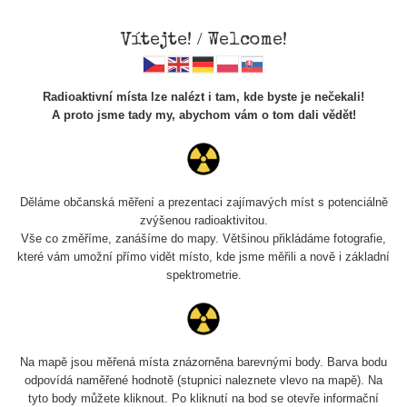
Vítejte! / Welcome!
Radioaktivní místa lze nalézt i tam, kde byste je nečekali!
A proto jsme tady my, abychom vám o tom dali vědět!
Adrianov Compass
Děláme občanská měření a prezentaci zajímavých míst s potenciálně
zvýšenou radioaktivitou.
Vše co změříme, zanášíme do mapy. Většinou přikládáme fotografie,
které vám umožní přímo vidět místo, kde jsme měřili a nově i základní
spektrometrie.
The Adrianov compass is a military compass designed by
Na mapě jsou měřená místa znázorněna barevnými body. Barva bodu
Russian Imperial Army topographist Vladimir Adrianov in
odpovídá naměřené hodnotě (stupnici naleznete vlevo na mapě). Na
1907. Some of the older production examples are slightly
tyto body můžete kliknout. Po kliknutí na bod se otevře informační