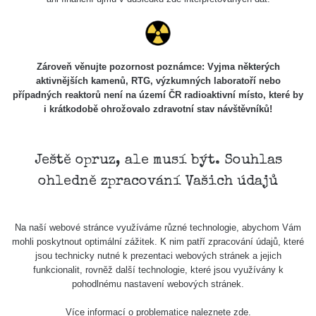
RadiaCode
8. 11. 2025
Z
1380 s
RadMinerals
103
12:14:12
Zároveň věnujte pozornost poznámce: Vyjma některých
Všimli jste si, že některá měření se úplně neshodují i
aktivnějších kamenů, RTG, výzkumných laboratoří nebo
případných reaktorů není na území ČR radioaktivní místo, které by
když jsou měřené ve stejném radiačním oboru (α, β, γ)?
i krátkodobě ohrožovalo zdravotní stav návštěvníků!
Má to hned několik důvodů. Záleží zejména na velikosti a
citlivosti sondy, dále jestli má zařízení kompenzaci energií
a také k jakému prvku je zařízení kalibrované.
Ještě opruz, ale musí být. Souhlas
Samotný způsob měření (měření v kontaktní vzdálenosti)
ohledně zpracování Vašich údajů
také nebude porovnatelný (nerovnosti povrchu, přesná
vzdálenost sondy od předmětu apod.), mějte proto na
paměti, že měření je jen orientační a nelze jej brát jako
Na naší webové stránce využíváme různé technologie, abychom Vám
přesnou hodnotu.
mohli poskytnout optimální zážitek. K nim patří zpracování údajů, které
jsou technicky nutné k prezentaci webových stránek a jejich
Co je dávkový příkon? Dozvíte se
zde
funkcionalit, rovněž další technologie, které jsou využívány k
pohodlnému nastavení webových stránek.
Více informací o problematice naleznete
zde
.