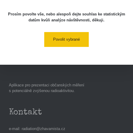
Prosím povolte vše, nebo alespoň dejte souhlas ke statistickým
Podpořte nás
datům kvůli analýze návštěvnosti, děkuji.
Studnice
Povolit vybrané
Kontakt
Aplikace pro prezentaci občanských měření
s potenciálně zvýšenou radioaktivitou.
Kontakt
e-mail:
radiation@zhavamista.cz