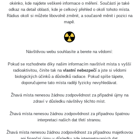
okénko, kde najdete veškeré informace o měření. Součástí je také
radioactive because of Radium-226 used in their dials.
odkaz na detail oblasti, kde je celkový přehled o okolí tohoto místa.
Rádius okolí si můžete libovolně změnit, a současně měnit i pozici na
mapě.
Měření
Energetická
Návštěvou webu souhlasíte a berete na vědomí:
Typ
Hodnota
CPM
Zaříze
kompenzace
Pokud se rozhodnete díky našim informacím navštívit místa s vyšší
γ
radioaktivitou, činíte tak na
vlastní nebezpečí
a jste si vědomi
RadiaCo
Ano
3.54 µSv/h
-
biologických účinků a důsledků radiace. Pokud spíše tápete,
1
doporučujeme tato místa raději fyzicky nevyhledávat.
Žhavá místa nenesou žádnou zodpovědnost za případné újmy na
zdraví v důsledku návštěvy těchto míst.
Spektrometrie
Žhavá místa nenesou žádnou zodpovědnost za případnou špatnou
interpretaci našich dat třetí stranou.
Délka
Žhavá místa nenesou žádnou zodpovědnost za případnou majetkovou
Zařízení
Datum měření
Vložil
měření
ani finanční újmu v důsledku zde interpretovaných dat.