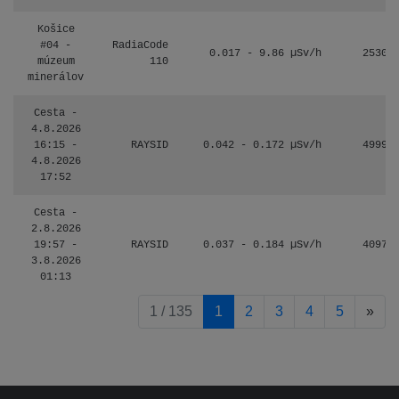
Košice
#04 -
RadiaCode
0.017 - 9.86 µSv/h
2530
múzeum
110
minerálov
Cesta -
4.8.2026
16:15 -
RAYSID
0.042 - 0.172 µSv/h
4999
4.8.2026
17:52
Cesta -
2.8.2026
19:57 -
RAYSID
0.037 - 0.184 µSv/h
4097
3.8.2026
01:13
pag
1 / 135
1
2
3
4
5
»