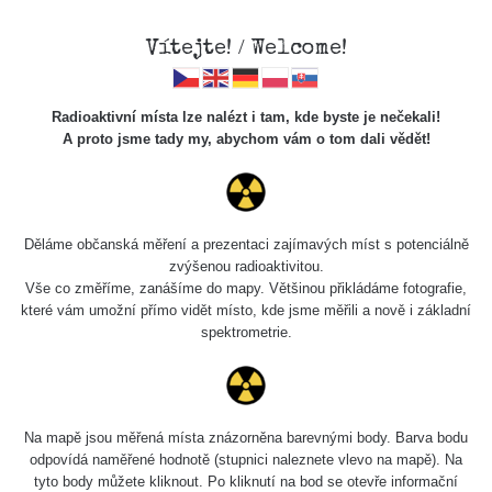
×
Sdílení
Vítejte! / Welcome!
Sociální sítě
Radioaktivní místa lze nalézt i tam, kde byste je nečekali!
Sdílet na FB
A proto jsme tady my, abychom vám o tom dali vědět!
Cesty
Kód pro vložení
Děláme občanská měření a prezentaci zajímavých míst s potenciálně
Zobrazit popis a název mapy
zvýšenou radioaktivitou.
Vyhledat
Vše co změříme, zanášíme do mapy. Většinou přikládáme fotografie,
které vám umožní přímo vidět místo, kde jsme měřili a nově i základní
spektrometrie.
pag
1 / 135
1
2
3
4
5
»
Název
Zařízení
Rozmezí hodnot
Bodů
Na mapě jsou měřená místa znázorněna barevnými body. Barva bodu
Zkopírovat do schránky
odpovídá naměřené hodnotě (stupnici naleznete vlevo na mapě). Na
tyto body můžete kliknout. Po kliknutí na bod se otevře informační
2026 08
RadiaCode