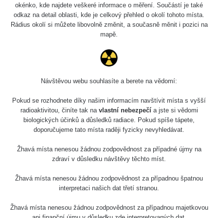
0.04 - 0.153 µSv/h
5128
okénko, kde najdete veškeré informace o měření. Součástí je také
02
103
odkaz na detail oblasti, kde je celkový přehled o okolí tohoto místa.
Rádius okolí si můžete libovolně změnit, a současně měnit i pozici na
2026 08
RadiaCode
0.059 - 0.133 µSv/h
165
mapě.
01
103
2026 07
RadiaCode
0.007 - 0.13 µSv/h
4879
31
103
Návštěvou webu souhlasíte a berete na vědomí:
RadiaCode
Slovinsko
0.011 - 0.215 µSv/h
30818
102
Pokud se rozhodnete díky našim informacím navštívit místa s vyšší
radioaktivitou, činíte tak na
vlastní nebezpečí
a jste si vědomi
Cesta -
biologických účinků a důsledků radiace. Pokud spíše tápete,
7.8.2026
doporučujeme tato místa raději fyzicky nevyhledávat.
19:18 -
RAYSID
0.054 - 0.346 µSv/h
4283
7.8.2026
21:07
Žhavá místa nenesou žádnou zodpovědnost za případné újmy na
zdraví v důsledku návštěvy těchto míst.
Cesta -
23.7.2026
Žhavá místa nenesou žádnou zodpovědnost za případnou špatnou
19:32 -
RAYSID
0.062 - 0.18 µSv/h
2127
interpretaci našich dat třetí stranou.
23.7.2026
20:08
Žhavá místa nenesou žádnou zodpovědnost za případnou majetkovou
ani finanční újmu v důsledku zde interpretovaných dat.