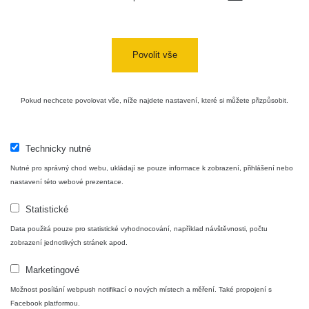
Bývalý
důl
RadiaCode
0 - 0 µSv/h
0
Barbora -
103
Jáchymov
Povolit vše
Skalica
RadiaCode
0.03 - 0.43 µSv/h
857
walk: 1
110
Pokud nechcete povolovat vše, níže najdete nastavení, které si můžete přizpůsobit.
Cesta -
17.7.2026
05:39 -
RAYSID
0.06 - 1.805 µSv/h
1876
Technicky nutné
17.7.2026
Nutné pro správný chod webu, ukládají se pouze informace k zobrazení, přihlášení nebo
06:10
nastavení této webové prezentace.
Cesta -
Statistické
20.7.2026
10:30 -
CzechRad
0.036 - 0.539 µSv/h
1382
Data použitá pouze pro statistické vyhodnocování, například návštěvnosti, počtu
20.7.2026
zobrazení jednotlivých stránek apod.
12:28
Marketingové
Cesta -
4.8.2026
Možnost posílání webpush notifikací o nových místech a měření. Také propojení s
17:52 -
RAYSID
0.062 - 0.16 µSv/h
2034
Facebook platformou.