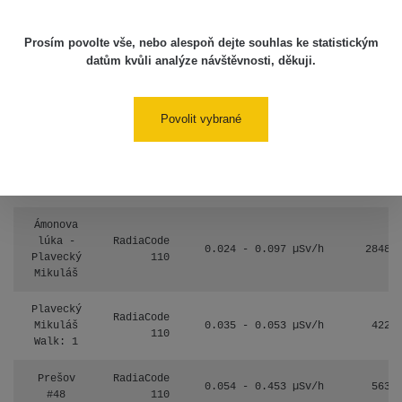
5.8.2026
09:54
Prosím povolte vše, nebo alespoň dejte souhlas ke statistickým
USA
datům kvůli analýze návštěvnosti, děkuji.
Roadtrip;
RadiaCode
0 - 204.56 µSv/h
108150
Denver -
110
Las Vegas
Povolit vybrané
USA
Roadtrip;
RadiaCode
0 - 204.56 µSv/h
108150
Denver -
110
Las Vegas
Ámonova
lúka -
RadiaCode
0.024 - 0.097 µSv/h
2848
Plavecký
110
Mikuláš
Plavecký
RadiaCode
Mikuláš
0.035 - 0.053 µSv/h
422
110
Walk: 1
Prešov
RadiaCode
0.054 - 0.453 µSv/h
563
#48
110