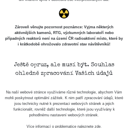
Holíčsky
RadiaCode
0.022 - 0.092 µSv/h
464
zámok
110
RadiaCode
Lednice
0.038 - 0.129 µSv/h
1385
110
Zároveň věnujte pozornost poznámce: Vyjma některých
aktivnějších kamenů, RTG, výzkumných laboratoří nebo
RadiaCode
případných reaktorů není na území ČR radioaktivní místo, které by
Valtice
0.054 - 0.142 µSv/h
757
110
i krátkodobě ohrožovalo zdravotní stav návštěvníků!
Cesta -
5.8.2026
21:43 -
RAYSID
0.044 - 0.225 µSv/h
2274
Ještě opruz, ale musí být. Souhlas
6.8.2026
ohledně zpracování Vašich údajů
19:30
Halda
RadiaCode
Uni-Stone
0.051 - 256.86 µSv/h
771
Na naší webové stránce využíváme různé technologie, abychom Vám
103
Jáchymov
mohli poskytnout optimální zážitek. K nim patří zpracování údajů, které
jsou technicky nutné k prezentaci webových stránek a jejich
Bývalý
funkcionalit, rovněž další technologie, které jsou využívány k
důl
RadiaCode
pohodlnému nastavení webových stránek.
0.043 - 0.26 µSv/h
412
Barbora -
103
Jáchymov
Více informací o problematice naleznete
zde
.