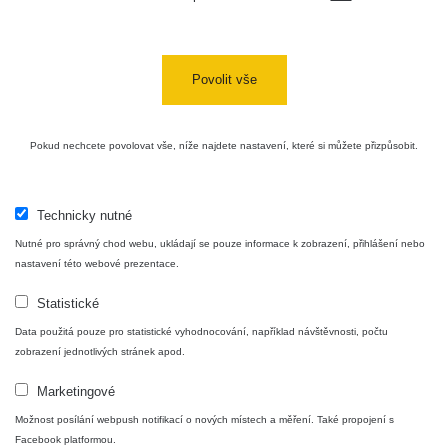
Povolit vše
Pokud nechcete povolovat vše, níže najdete nastavení, které si můžete přizpůsobit.
Horní Planá
Technicky nutné
0.06 - 0.16 µSv/h
Nutné pro správný chod webu, ukládají se pouze informace k zobrazení, přihlášení nebo
nastavení této webové prezentace.
Statistické
Data použitá pouze pro statistické vyhodnocování, například návštěvnosti, počtu
zobrazení jednotlivých stránek apod.
Marketingové
Možnost posílání webpush notifikací o nových místech a měření. Také propojení s
Alžbětín - Železná Ruda
Facebook platformou.