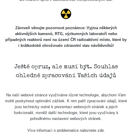
Zároveň věnujte pozornost poznámce: Vyjma některých
aktivnějších kamenů, RTG, výzkumných laboratoří nebo
případných reaktorů není na území ČR radioaktivní místo, které by
Kolečko po Doubravce
i krátkodobě ohrožovalo zdravotní stav návštěvníků!
0 - 0.17 µSv/h
Ještě opruz, ale musí být. Souhlas
ohledně zpracování Vašich údajů
Na naší webové stránce využíváme různé technologie, abychom Vám
mohli poskytnout optimální zážitek. K nim patří zpracování údajů, které
jsou technicky nutné k prezentaci webových stránek a jejich
funkcionalit, rovněž další technologie, které jsou využívány k
Kolem Lipna na kole
pohodlnému nastavení webových stránek.
0.08 - 0.11 µSv/h
Více informací o problematice naleznete
zde
.