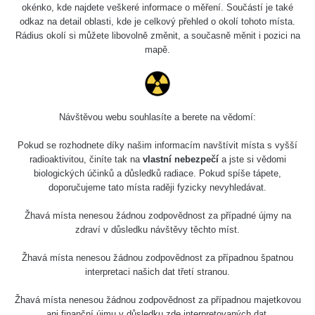
okénko, kde najdete veškeré informace o měření. Součástí je také
odkaz na detail oblasti, kde je celkový přehled o okolí tohoto místa.
Rádius okolí si můžete libovolně změnit, a současně měnit i pozici na
mapě.
Rokycany 2
0.05 - 0.1 µSv/h
Návštěvou webu souhlasíte a berete na vědomí:
Pokud se rozhodnete díky našim informacím navštívit místa s vyšší
radioaktivitou, činíte tak na
vlastní nebezpečí
a jste si vědomi
biologických účinků a důsledků radiace. Pokud spíše tápete,
doporučujeme tato místa raději fyzicky nevyhledávat.
Žhavá místa nenesou žádnou zodpovědnost za případné újmy na
zdraví v důsledku návštěvy těchto míst.
Rokycany
Žhavá místa nenesou žádnou zodpovědnost za případnou špatnou
interpretaci našich dat třetí stranou.
0.05 - 0.16 µSv/h
Žhavá místa nenesou žádnou zodpovědnost za případnou majetkovou
ani finanční újmu v důsledku zde interpretovaných dat.