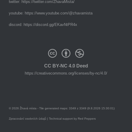
twitter:
https://twitter.com/ZhavaMista/
youtube:
https://www.youtube.com/@zhavamista
discord:
https://discord.gg/EKavNtPR4x
CC BY-NC 4.0 Deed
https://creativecommons.org/licenses/by-nc/4.0/
© 2026 Žhavá místa - Tile generated maps: 3349 z 3349 (9.8.2026 15:30:01)
Zpracování osobních údajů
| Technical support by
Red Peppers
Mám se bát?