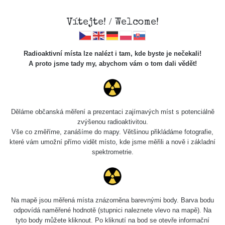
Vítejte! / Welcome!
Radioaktivní místa lze nalézt i tam, kde byste je nečekali!
Veškerou správu dat přesouváme na
A proto jsme tady my, abychom vám o tom dali vědět!
https://mapa.zhavamista.cz
,
správa dat na této adrese nemusí být již plně funkční.
Děkujeme za pochopení.
Děláme občanská měření a prezentaci zajímavých míst s potenciálně
zvýšenou radioaktivitou.
Vše co změříme, zanášíme do mapy. Většinou přikládáme fotografie,
které vám umožní přímo vidět místo, kde jsme měřili a nově i základní
Místa měřená od: ebenoskabanos
spektrometrie.
0.04 - 0.17 µSv/h
Na mapě jsou měřená místa znázorněna barevnými body. Barva bodu
odpovídá naměřené hodnotě (stupnici naleznete vlevo na mapě). Na
tyto body můžete kliknout. Po kliknutí na bod se otevře informační