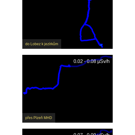
do Lobez k jezírkům
0.02 - 0.08 µSv/h
přes Plzeň MHD