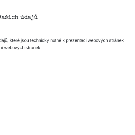
Zobrazit
Porovnat
Vašich údajů
Zobrazit
Porovnat
ajů, které jsou technicky nutné k prezentaci webových stránek
ení webových stránek.
Zobrazit
Porovnat
Zobrazit
Porovnat
Zobrazit
Porovnat
33
Zobrazit
Porovnat
.
Zobrazit
Porovnat
.com