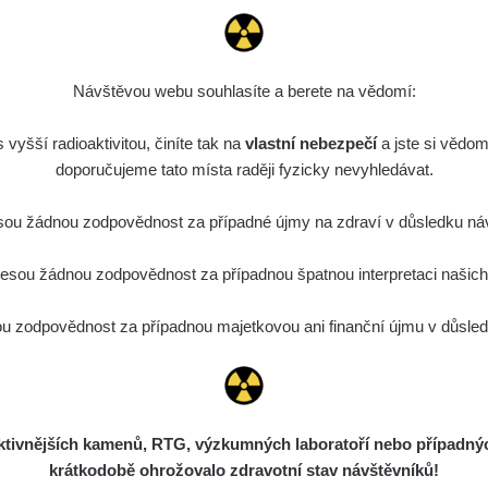
27. 7. 2026
RAYSID
bartap123@seznam
14:49:59
23. 7. 2026
RadiaCode 103
Kernon
Návštěvou webu souhlasíte a berete na vědomí:
12:57:19
vyšší radioaktivitou, činíte tak na
23. 7. 2026
vlastní nebezpečí
Kernon
a jste si vědom
RadiaCode 103
12:53:06
(vlastní)
doporučujeme tato místa raději fyzicky nevyhledávat.
3. 5. 2026
RadiaCode 102
Petnek
ou žádnou zodpovědnost za případné újmy na zdraví v důsledku náv
08:13:02
sou žádnou zodpovědnost za případnou špatnou interpretaci našich d
16. 4. 2026
RadiaCode 102
Petnek
15:18:48
 zodpovědnost za případnou majetkovou ani finanční újmu v důsledk
8. 4. 2026
RadiaCode 102
21:27:03
1. 4. 2026
RadiaCode 102
Kyklop
08:33:30
ivnějších kamenů, RTG, výzkumných laboratoří nebo případných 
RadiaCode 101 (bez
krátkodobě ohrožovalo zdravotní stav návštěvníků!
19. 3. 2026
odklizec@gmail.c