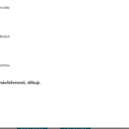
Zobrazit
Porovnat
ní této
Zobrazit
Porovnat
tlivých
Zobrazit
Porovnat
Zobrazit
Porovnat
formou.
721
762
679
Zobrazit
Porovnat
návštěvnosti, děkuji.
Zobrazit
Porovnat
Zobrazit
Porovnat
Zobrazit
Porovnat