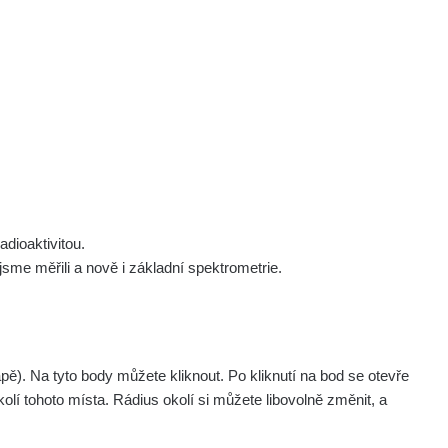
 nás
Podpořte nás
Studnice
Kontakt
Přihlásit
polek Žhavá Místa z. s.
Akce
Stanovy spolku
Tipy a rady
Členství ve spolku
Návody a manuály
Statutární orgán
Zajímavosti
dioaktivitou.
Experimenty
me měřili a nově i základní spektrometrie.
Videa
pagination.nextP
1 / 6
1
2
3
4
5
»
. Na tyto body můžete kliknout. Po kliknutí na bod se otevře
olí tohoto místa. Rádius okolí si můžete libovolně změnit, a
Akce