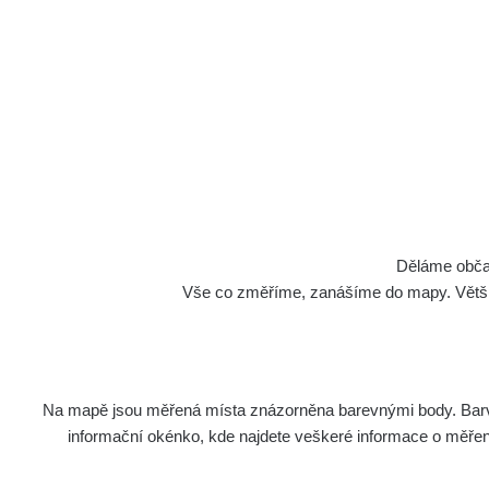
Spektra
Děláme občan
Vše co změříme, zanášíme do mapy. Většino
Na mapě jsou měřená místa znázorněna barevnými body. Barva 
Délka
informační okénko, kde najdete veškeré informace o měření. 
Název
měření