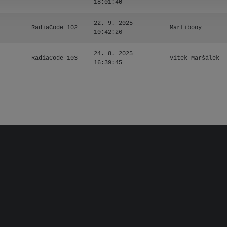
18:01:40
22. 9. 2025
RadiaCode 102
Marfibooy
10:42:26
24. 8. 2025
RadiaCode 103
Vítek Maršálek
16:39:45