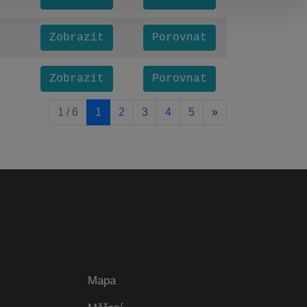
Zobrazit
Porovnat
Zobrazit
Porovnat
pagination.nextP
1 / 6
1
2
3
4
5
»
Mapa