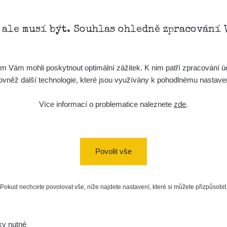
kompenzace)
20:49:02
15. 2. 2026
RadiaCode 102
Carpathian
, ale musí být. Souhlas ohledně zpracování 
11:36:37
14. 2. 2026
RadiaCode 102
Carpathian
17:27:27
Vám mohli poskytnout optimální zážitek. K nim patří zpracování úd
t, rovněž další technologie, které jsou využívány k pohodlnému nastav
19. 1. 2026
RadiaCode 102
zeagle
22:17:45
Více informací o problematice naleznete
zde
.
41 - Radiacode 102
19. 12. 2025
RadiaCode 102
Kyklop
17:39:29
Počet kanálů spektra: 1024
12. 12. 2025
RadiaCode 102
zeagle
Povolit vše
102
Datum měření: 1. 4. 2026 08:
12:45:43
12. 12. 2025
RadiaCode 102
zeagle
12:40:52
Pokud nechcete povolovat vše, níže najdete nastavení, které si můžete přizpůsobit
8. 12. 2025
RadiaCode 102
jan.hamouz@gmail
18:54:25
ky nutné