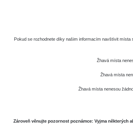
Síran draselný
s
Wolfram Thorioum 4%
7695 s
elektrody
Pokud se rozhodnete díky našim informacím navštívit místa s 
Wolfram Thorioum 4%
13000 s
elektrody
Hodinky Moskva
12600 s
Žhavá místa nenes
Žhavá místa nene
Olympus Vanta 2023
29 s
Žhavá místa nenesou žádnou
Am241 - Radiacode 102
13 s
Am241 - Radiacode 102
13 s
Zároveň věnujte pozornost poznámce: Vyjma některých akt
Knoflíky z uranového skla
38040 s