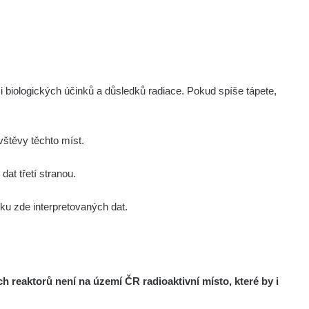
Zobrazit
Porovnat
.cz
Zobrazit
Porovnat
i biologických účinků a důsledků radiace. Pokud spíše tápete,
Zobrazit
Porovnat
Zobrazit
Porovnat
štěvy těchto míst.
at třetí stranou.
Zobrazit
Porovnat
u zde interpretovaných dat.
Zobrazit
Porovnat
Zobrazit
Porovnat
reaktorů není na území ČR radioaktivní místo, které by i
Zobrazit
Porovnat
om