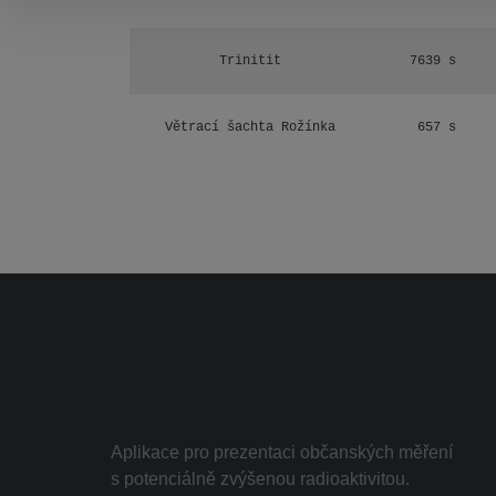
Trinitit
7639 s
Větrací šachta Rožínka
657 s
Aplikace pro prezentaci občanských měření
s potenciálně zvýšenou radioaktivitou.