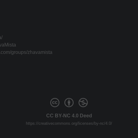
a/
vaMista
k.com/groups/zhavamista
CC BY-NC 4.0 Deed
https://creativecommons.org/licenses/by-nc/4.0/