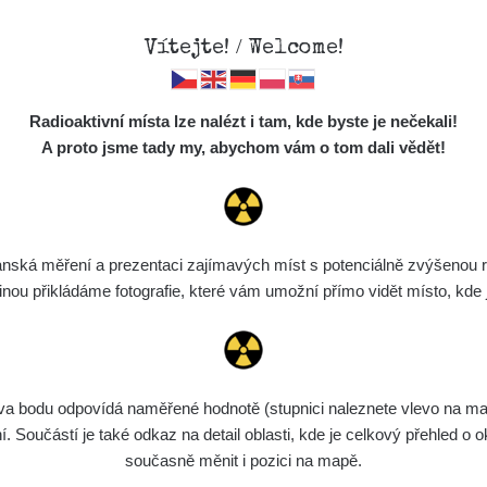
Vítejte! / Welcome!
Mapa
Měření
Lidé
O
Radioaktivní místa lze nalézt i tam, kde byste je nečekali!
Místa
S
A proto jsme tady my, abychom vám o tom dali vědět!
Cesty
Předměty
Monitoring
ská měření a prezentaci zajímavých míst s potenciálně zvýšenou ra
Vyhledat
Spektra
u přikládáme fotografie, které vám umožní přímo vidět místo, kde js
Výběr dozimetru
Půjčovna
bodu odpovídá naměřené hodnotě (stupnici naleznete vlevo na mapě)
Součástí je také odkaz na detail oblasti, kde je celkový přehled o ok
Zařízení
Datum měření
Vložil
současně měnit i pozici na mapě.