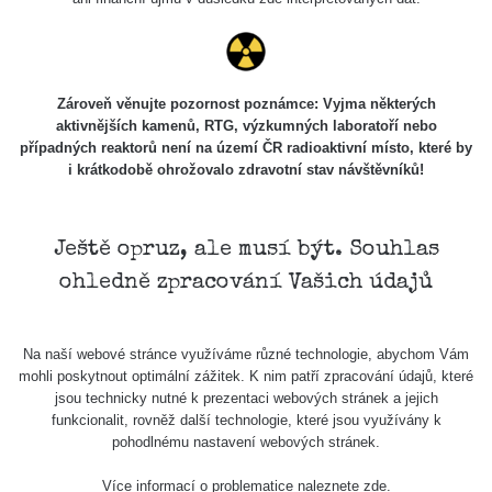
102
Knoflíky z
RadiaCode
19. 3. 2026
uranového
38040 s
101 (bez
20:49:02
skla
kompenzace)
Zároveň věnujte pozornost poznámce: Vyjma některých
aktivnějších kamenů, RTG, výzkumných laboratoří nebo
Doma v
případných reaktorů není na území ČR radioaktivní místo, které by
Seredi (Byt
3369600
RadiaCode
15. 2. 2026
i krátkodobě ohrožovalo zdravotní stav návštěvníků!
na 3
s
102
11:36:37
poschodí)
Buzola
Ještě opruz, ale musí být. Souhlas
vz.53
RadiaCode
14. 2. 2026
8479 s
Radium
102
17:27:27
ohledně zpracování Vašich údajů
paint
Let z
RadiaCode
19. 1. 2026
2211 s
Na naší webové stránce využíváme různé technologie, abychom Vám
Palerma
102
22:17:45
mohli poskytnout optimální zážitek. K nim patří zpracování údajů, které
jsou technicky nutné k prezentaci webových stránek a jejich
Radiobaryt.
funkcionalit, rovněž další technologie, které jsou využívány k
Lahošť
RadiaCode
19. 12. 2025
600 s
pohodlnému nastavení webových stránek.
(Jeníkov) -
102
17:39:29
Velký
Více informací o problematice naleznete
zde
.