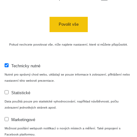
uranové
RadiaCode
12. 12. 2025
487 s
sklo
102
12:45:43
Am-241 -
Povolit vše
RadiaCode
12. 12. 2025
kouřový
1494 s
102
12:40:52
detektor
Pokud nechcete povolovat vše, níže najdete nastavení, které si můžete přizpůsobit.
RadiaCode
8. 12. 2025
464 s
102
18:54:25
Maďarská
Technicky nutné
lidová
RadiaCode
29. 11. 2025
3600 s
Nutné pro správný chod webu, ukládají se pouze informace k zobrazení, přihlášení nebo
umělecká
103
21:19:17
nastavení této webové prezentace.
keramika
Statistické
French
RadiaCode
29. 11. 2025
Spektrum - Metaautunit
Travel
3600 s
103
21:13:55
Data použitá pouze pro statistické vyhodnocování, například návštěvnosti, počtu
Clock
zobrazení jednotlivých stránek apod.
Délka měření: 4 sec.
Luxor Gas
RadiaCode
21. 11. 2025
Marketingové
3600 s
Mantle
103
18:45:17
Počet kanálů spektra: 1024
Možnost posílání webpush notifikací o nových místech a měření. Také propojení s
Zařízení: RadiaCode 103
Facebook platformou.
Uranite -
RadiaCode
9. 11. 2025