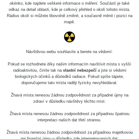
okénko, kde najdete veškeré informace o měření. Součástí je také
Síran
27. 7. 2026
s
RAYSID
draselný
14:49:59
odkaz na detail oblasti, kde je celkový přehled o okolí tohoto místa.
Rádius okolí si můžete libovolně změnit, a současně měnit i pozici na
Wolfram
mapě.
RadiaCode
23. 7. 2026
Thorioum 4%
7695 s
103
12:57:19
elektrody
Wolfram
RadiaCode
23. 7. 2026
Thorioum 4%
13000 s
Návštěvou webu souhlasíte a berete na vědomí:
103
12:53:06
elektrody
Pokud se rozhodnete díky našim informacím navštívit místa s vyšší
Hodinky
RadiaCode
3. 5. 2026
radioaktivitou, činíte tak na
vlastní nebezpečí
a jste si vědomi
12600 s
Moskva
102
08:13:02
biologických účinků a důsledků radiace. Pokud spíše tápete,
doporučujeme tato místa raději fyzicky nevyhledávat.
Olympus
RadiaCode
16. 4. 2026
29 s
Vanta 2023
102
15:18:48
Žhavá místa nenesou žádnou zodpovědnost za případné újmy na
zdraví v důsledku návštěvy těchto míst.
Am241 -
RadiaCode
8. 4. 2026
Radiacode
13 s
Žhavá místa nenesou žádnou zodpovědnost za případnou špatnou
102
21:27:03
102
interpretaci našich dat třetí stranou.
Am241 -
Žhavá místa nenesou žádnou zodpovědnost za případnou majetkovou
RadiaCode
1. 4. 2026
Radiacode
13 s
102
08:33:30
ani finanční újmu v důsledku zde interpretovaných dat.