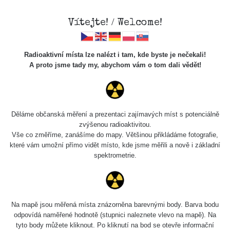
Vítejte! / Welcome!
Radioaktivní místa lze nalézt i tam, kde byste je nečekali!
A proto jsme tady my, abychom vám o tom dali vědět!
Spektra
Děláme občanská měření a prezentaci zajímavých míst s potenciálně
zvýšenou radioaktivitou.
Vyhledat
Vše co změříme, zanášíme do mapy. Většinou přikládáme fotografie,
které vám umožní přímo vidět místo, kde jsme měřili a nově i základní
spektrometrie.
pag
1 / 6
1
2
3
4
5
»
Délka
Na mapě jsou měřená místa znázorněna barevnými body. Barva bodu
Název
Zařízení
Datum měření
měření
odpovídá naměřené hodnotě (stupnici naleznete vlevo na mapě). Na
tyto body můžete kliknout. Po kliknutí na bod se otevře informační